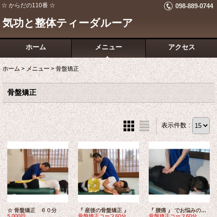
☆ からだの110番 ☆
098-889-0744
気功と整体ティーダルーア
ホーム
メニュー
アクセス
ホーム
>
メニュー
>
骨盤矯正
骨盤矯正
表示件数 :
☆ 骨盤矯正 ６０分
『 産後の骨盤矯正 』
『 腰痛 』 でお悩みの方へ
5,000円
骨盤矯正コース60分 5,000円
骨盤矯正コース60分 5,000円