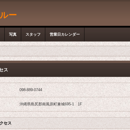
ルー
写真
スタッフ
営業日カレンダー
セス
098-889-0744
沖縄県島尻郡南風原町兼城695-1 1F
クセス