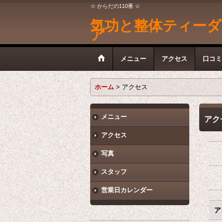
☆ からだの110番 ☆
気功と整体ティーダ
ア
メニュー
アクセス
口コミ
ホーム
>
アクセス
メニュー
アク
アクセス
写真
スタッフ
営業日カレンダー
ア