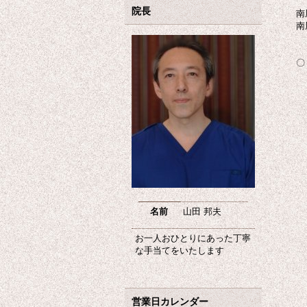
院長
南
南
〇
専
名前
山田 邦夫
お一人おひとりにあった丁寧
な手当てをいたします
営業日カレンダー